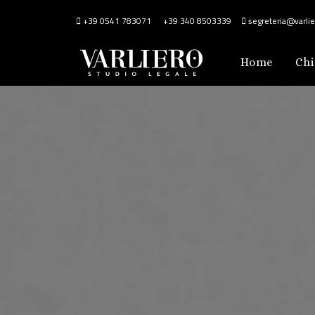
+39 0541 783071
+39 340 8503339
segreteria@varlier
Home
Chi