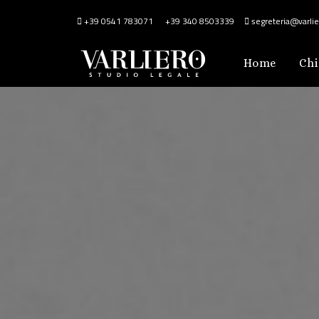
+39 0541 783071
+39 340 8503339
segreteria@varlier
Home
Chi