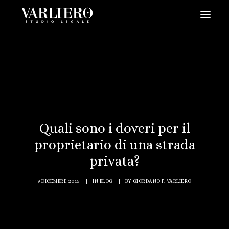
HOME
CHI SIAMO
SERVIZI
BLOG
NEWS
Quali sono i doveri per il
proprietario di una strada
VIDEO
privata?
CONTATTI
PRENDI UN APPUNTAMENTO
9 DICEMBRE 2015
|
IN
BLOG
|
BY
GIORDANO F. VARLIERO