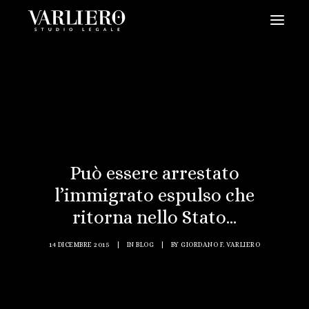
HOME
CHI SIAMO
SERVIZI
BLOG
NEWS
Può essere arrestato
l’immigrato espulso che
VIDEO
ritorna nello Stato...
CONTATTI
PRENDI UN APPUNTAMENTO
14 DICEMBRE 2015
|
IN
BLOG
|
BY
GIORDANO F. VARLIERO