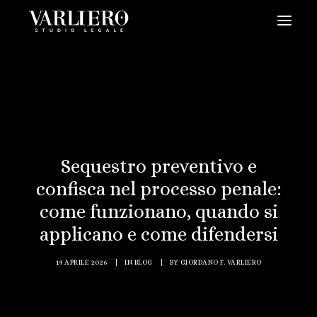
HOME
CHI SIAMO
SERVIZI
BLOG
Sequestro preventivo e
NEWS
confisca nel processo penale:
VIDEO
come funzionano, quando si
CONTATTI
applicano e come difendersi
PRENDI UN APPUNTAMENTO
14 APRILE 2026
|
IN
BLOG
|
BY
GIORDANO F. VARLIERO