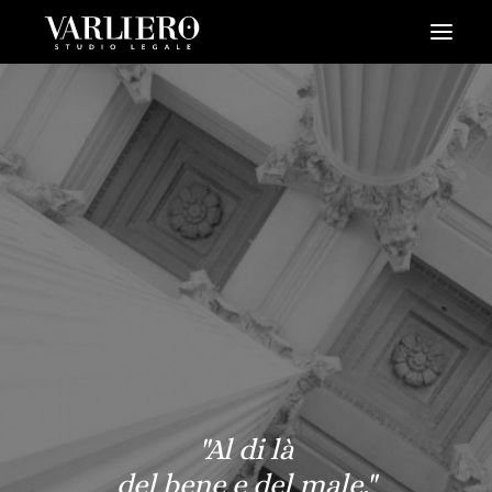
HOME
CHI SIAMO
SERVIZI
BLOG
NEWS
VIDEO
CONTATTI
PRENDI UN APPUNTAMENTO
"Al di là
del bene e del male."