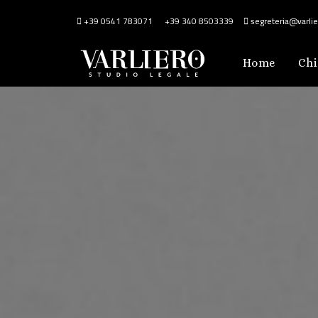
+39 0541 783071
+39 340 8503339
segreteria@varlier
Home
Chi