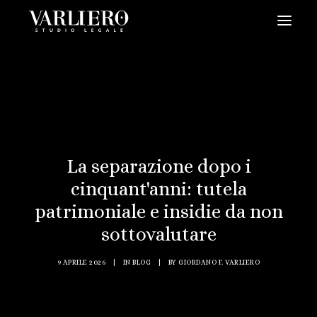
HOME
CHI SIAMO
SERVIZI
BLOG
La separazione dopo i
NEWS
cinquant'anni: tutela
VIDEO
patrimoniale e insidie da non
CONTATTI
sottovalutare
PRENDI UN APPUNTAMENTO
9 APRILE 2026
|
IN
BLOG
|
BY
GIORDANO F. VARLIERO