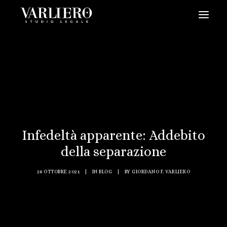
HOME
CHI SIAMO
SERVIZI
BLOG
NEWS
Infedeltà apparente: Addebito
VIDEO
della separazione
CONTATTI
28 OTTOBRE 2021
|
IN
BLOG
|
BY
GIORDANO F. VARLIERO
PRENDI UN APPUNTAMENTO