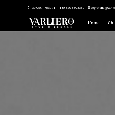
+39 0541 783071
+39 340 8503339
segreteria@varlier
Home
Chi