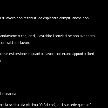
i di lavoro non retribuiti ed espletare compiti anche non
i andarsene o che, anzi, li avrebbe licenziati se non avessero
o contratto di lavoro
fosse estorsione in quanto i lavoratori erano appunto liberi
i
di minaccia
are la scelta alla vittima “O fai così, o ti succede questo”