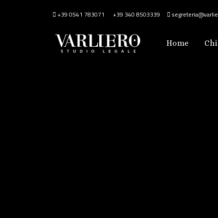
+39 0541 783071
+39 340 8503339
segreteria@varlier
Home
Chi