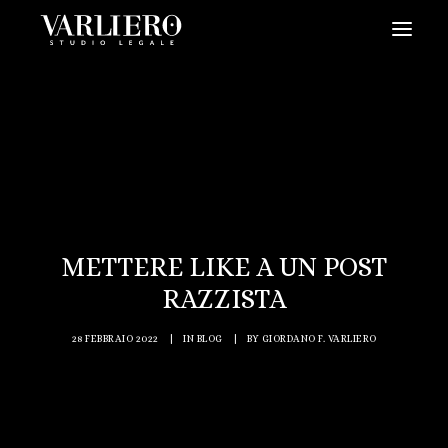
HOME
CHI SIAMO
SERVIZI
BLOG
NEWS
METTERE LIKE A UN POST
VIDEO
RAZZISTA
CONTATTI
28 FEBBRAIO 2022
|
IN
BLOG
|
BY
GIORDANO F. VARLIERO
PRENDI UN APPUNTAMENTO