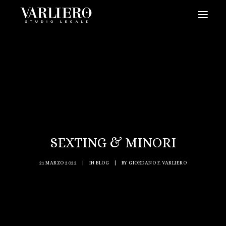
HOME
CHI SIAMO
SERVIZI
BLOG
NEWS
SEXTING & MINORI
VIDEO
CONTATTI
21 MARZO 2022
|
IN
BLOG
|
BY
GIORDANO F. VARLIERO
PRENDI UN APPUNTAMENTO