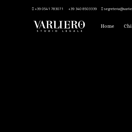
+39 0541 783071
+39 340 8503339
segreteria@varlier
Home
Chi