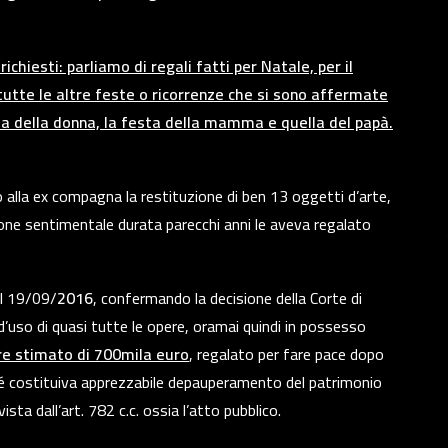
chiesti: parliamo di regali fatti per Natale, per il
tutte le altre feste o ricorrenze che si sono affermate
sta della donna, la festa della mamma e quella del papà.
 alla ex compagna la restituzione di ben 13 oggetti d’arte,
zione sentimentale durata parecchi anni le aveva regalato
l 19/09/
2016
, confermando la decisione della Corte di
tà d’uso di quasi tutte le opere, oramai quindi in possesso
re stimato di 700mila euro
, regalato per fare pace dopo
rché costituiva apprezzabile depauperamento del patrimonio
ma prevista dall’art. 782 c.c. ossia l’atto pubblico.