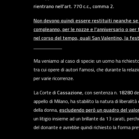
rientrano nell’art. 770 c.c., comma 2.
Non devono quindi essere restituiti neanche se ri
compleanno, per le nozze e l’anniversario o per 
nel corso del tempo, quali San Valentino, la fe
Ma veniamo al caso di specie: un uomo ha richiesto
tra cui opere di autori famosi, che durante la rela
per varie ricorrenze.
La Corte di
Cassazione
, con sentenza n.
18280
de
appello di Milano, ha stabilito la natura di liberali
della donna,
escludendo però un quadro del valo
un litigio insieme ad un brillante da 13 carati, pe
del donante e avrebbe quindi richiesto la for