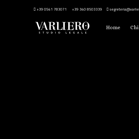
+39 0541 783071
+39 340 8503339
segreteria@varlier
Home
Chi