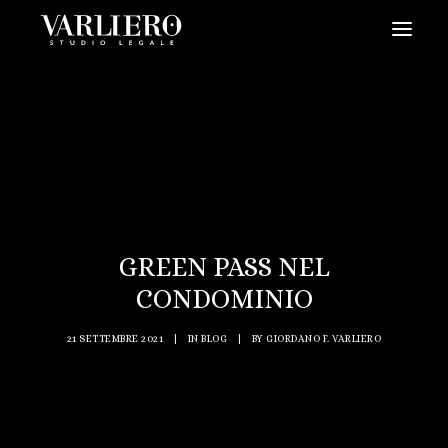
HOME
CHI SIAMO
SERVIZI
BLOG
NEWS
GREEN PASS NEL
VIDEO
CONDOMINIO
CONTATTI
21 SETTEMBRE 2021
|
IN
BLOG
|
BY
GIORDANO F. VARLIERO
PRENDI UN APPUNTAMENTO