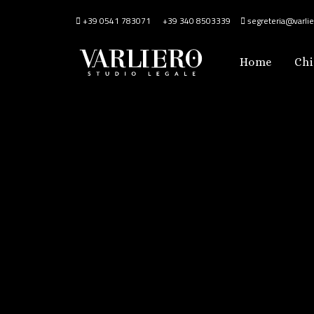
+39 0541 783071
+39 340 8503339
segreteria@varlier
Home
Chi