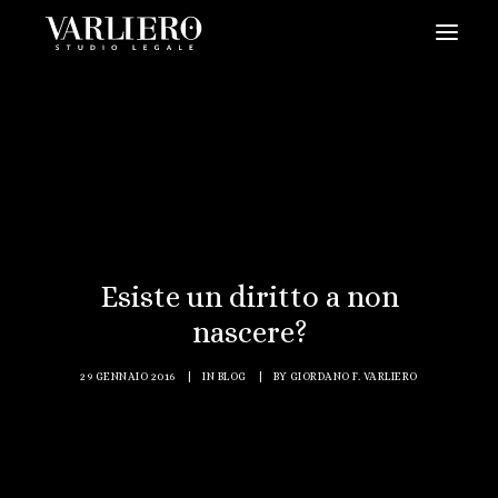
HOME
CHI SIAMO
SERVIZI
BLOG
NEWS
Esiste un diritto a non
VIDEO
nascere?
CONTATTI
29 GENNAIO 2016
|
IN
BLOG
|
BY
GIORDANO F. VARLIERO
PRENDI UN APPUNTAMENTO