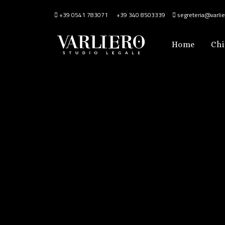
+39 0541 783071
+39 340 8503339
segreteria@varlier
Home
Chi