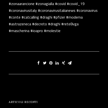
#zonaarancione #zonagialla #covid #covid_19
#coronavirusitaly #coronavirusitalianews #coronavirus
#conte #catcalling #draghi #pfizer #moderna
#astrazeneca #decreto #draghi #rete8vga
#mascherina #ioapro #molestie
ARTICOLI RECENTI