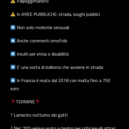
Palpeggimaneto
In AREE PUBBLICHE: strada, luoghi pubblici
Non solo molestie sessuali
Anche commenti omofobi
Insulti per etnia o disabilità
E’ una sorta di bullismo che avviene in strada
In Francia è reato dal 2018 con multa fino a 750
euro
TERMINE
? Lamento notturno dei gatti
? Nel ‘700 veniva usato a teatro per criticare gli attori