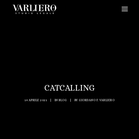
HOME
CHI SIAMO
SERVIZI
BLOG
NEWS
CATCALLING
VIDEO
CONTATTI
14 APRILE 2021
|
IN
BLOG
|
BY
GIORDANO F. VARLIERO
PRENDI UN APPUNTAMENTO