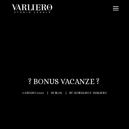
HOME
CHI SIAMO
SERVIZI
BLOG
NEWS
? BONUS VACANZE ?
VIDEO
CONTATTI
4 GIUGNO 2020
|
IN
BLOG
|
BY
GIORDANO F. VARLIERO
PRENDI UN APPUNTAMENTO