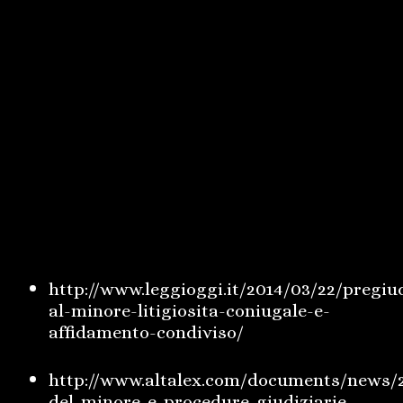
Quindi, sebbene la madre abbia passato
lontano dalla famiglia i primi anni di vita
del figlio, è stata ritenuta più idonea
dell’uomo ad avere il minore collocato
presso di sé, preservando comunque il
diritto dell’altro genitore a vedere il
minore e passare il tempo con lo stesso.
Riportiamo di seguito alcuni link per chi
volesse approfondire l’argomento:
http://www.leggioggi.it/2014/03/22/pregiu
al-minore-litigiosita-coniugale-e-
affidamento-condiviso/
http://www.altalex.com/documents/news/2
del-minore-e-procedure-giudiziarie-