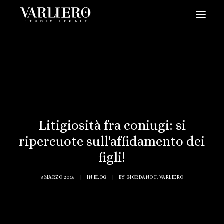
HOME
CHI SIAMO
SERVIZI
BLOG
NEWS
Litigiosità fra coniugi: si
ripercuote sull'affidamento dei
VIDEO
figli!
CONTATTI
PRENDI UN APPUNTAMENTO
8 MARZO 2016
|
IN
BLOG
|
BY
GIORDANO F. VARLIERO