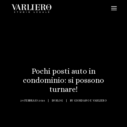
HOME
CHI SIAMO
SERVIZI
BLOG
NEWS
Pochi posti auto in
condominio: si possono
VIDEO
turnare!
CONTATTI
PRENDI UN APPUNTAMENTO
24 FEBBRAIO 2016
|
IN
BLOG
|
BY
GIORDANO F. VARLIERO