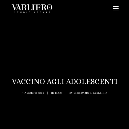
HOME
CHI SIAMO
SERVIZI
BLOG
NEWS
VACCINO AGLI ADOLESCENTI
VIDEO
CONTATTI
4 AGOSTO 2021
|
IN
BLOG
|
BY
GIORDANO F. VARLIERO
PRENDI UN APPUNTAMENTO