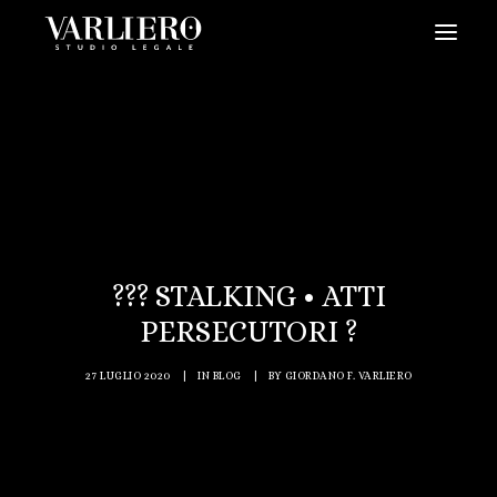
HOME
CHI SIAMO
SERVIZI
BLOG
NEWS
??‍? STALKING • ATTI
VIDEO
PERSECUTORI ?
CONTATTI
27 LUGLIO 2020
|
IN
BLOG
|
BY
GIORDANO F. VARLIERO
PRENDI UN APPUNTAMENTO