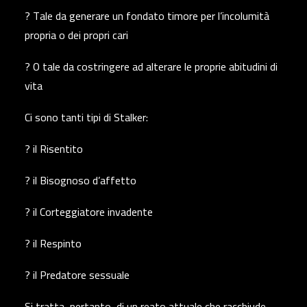
? Tale da generare un fondato timore per l’incolumità
propria o dei propri cari
? O tale da costringere ad alterare le proprie abitudini di
vita
Ci sono tanti tipi di Stalker:
? il Risentito
? il Bisognoso d’affetto
? il Corteggiatore invadente
? il Respinto
? il Predatore sessuale
Si tratta, pertanto, di un reato attuale che racchiude