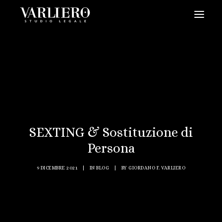
HOME
CHI SIAMO
SERVIZI
BLOG
NEWS
SEXTING & Sostituzione di
VIDEO
Persona
CONTATTI
9 DICEMBRE 2021
|
IN
BLOG
|
BY
GIORDANO F. VARLIERO
PRENDI UN APPUNTAMENTO