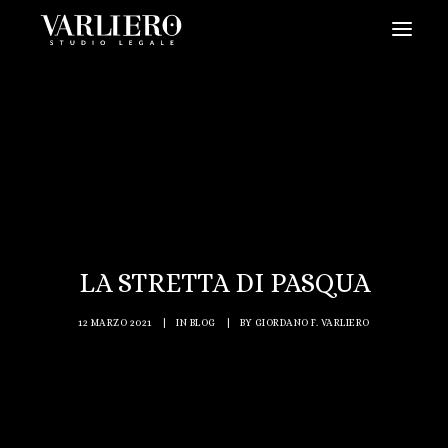
HOME
CHI SIAMO
SERVIZI
BLOG
NEWS
LA STRETTA DI PASQUA
VIDEO
CONTATTI
12 MARZO 2021
|
IN
BLOG
|
BY
GIORDANO F. VARLIERO
PRENDI UN APPUNTAMENTO