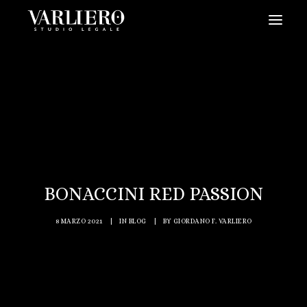
HOME
CHI SIAMO
SERVIZI
BLOG
NEWS
BONACCINI RED PASSION
VIDEO
CONTATTI
8 MARZO 2021
|
IN
BLOG
|
BY
GIORDANO F. VARLIERO
PRENDI UN APPUNTAMENTO