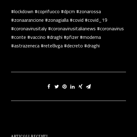
#lockdown #coprifuoco #dpcm #zonarossa
#zonaarancione #zonagialla #covid #covid_19
#coronavirusitaly #coronavirusitalianews #coronavirus
#conte #vaccino #draghi #pfizer #moderna
#astrazeneca #rete8vga #decreto #draghi
ARTICOLI RECENTI