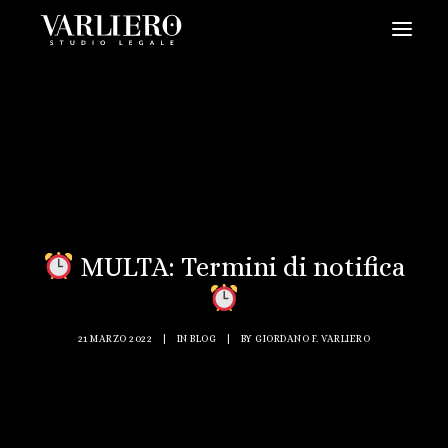
HOME
CHI SIAMO
SERVIZI
BLOG
NEWS
MULTA: Termini di notifica
VIDEO
CONTATTI
21 MARZO 2022
|
IN
BLOG
|
BY
GIORDANO F. VARLIERO
PRENDI UN APPUNTAMENTO