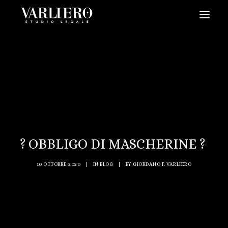
HOME
CHI SIAMO
SERVIZI
BLOG
NEWS
? OBBLIGO DI MASCHERINE ?
VIDEO
CONTATTI
10 OTTOBRE 2020
|
IN
BLOG
|
BY
GIORDANO F. VARLIERO
PRENDI UN APPUNTAMENTO