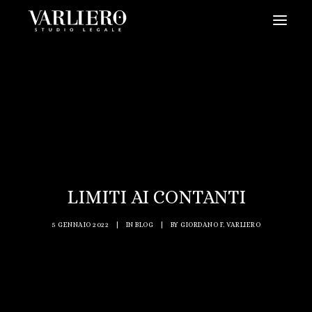
HOME
CHI SIAMO
SERVIZI
BLOG
NEWS
LIMITI AI CONTANTI
VIDEO
CONTATTI
5 GENNAIO 2022
|
IN
BLOG
|
BY
GIORDANO F. VARLIERO
PRENDI UN APPUNTAMENTO