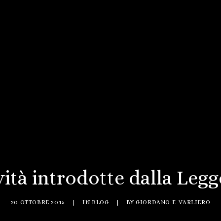
ità introdotte dalla Legge
20 OTTOBRE 2015
|
IN
BLOG
|
BY
GIORDANO F. VARLIERO