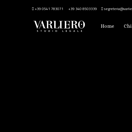
+39 0541 783071
+39 340 8503339
segreteria@varlier
Home
Chi