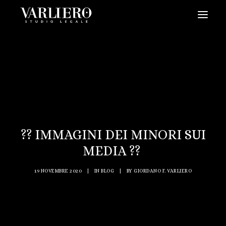
HOME
CHI SIAMO
SERVIZI
BLOG
NEWS
?? IMMAGINI DEI MINORI SUI
VIDEO
MEDIA ??
CONTATTI
19 NOVEMBRE 2020
|
IN
BLOG
|
BY
GIORDANO F. VARLIERO
PRENDI UN APPUNTAMENTO