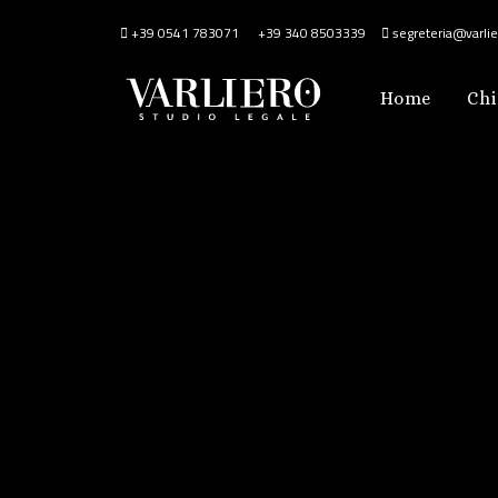
+39 0541 783071
+39 340 8503339
segreteria@varlier
Home
Chi