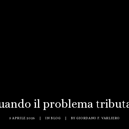
quando il problema tribut
5 APRILE 2026
|
IN
BLOG
|
BY
GIORDANO F. VARLIERO