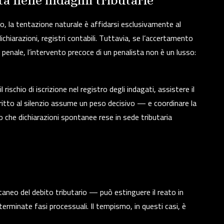
ta nelle indagini tributarie
, la tentazione naturale è affidarsi esclusivamente al
dichiarazioni, registri contabili. Tuttavia, se l’accertamento
penale, l’intervento precoce di un penalista non è un lusso:
rischio di iscrizione nel registro degli indagati, assistere il
 diritto al silenzio assume un peso decisivo — e coordinare la
do che dichiarazioni spontanee rese in sede tributaria
eo del debito tributario — può estinguere il reato in
terminate fasi processuali. Il tempismo, in questi casi, è