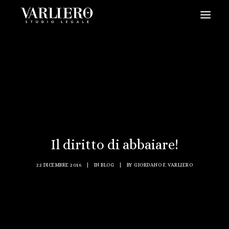
HOME
CHI SIAMO
SERVIZI
BLOG
NEWS
Il diritto di abbaiare!
VIDEO
CONTATTI
22 DICEMBRE 2016
|
IN
BLOG
|
BY
GIORDANO F. VARLIERO
PRENDI UN APPUNTAMENTO