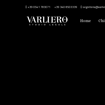
+39 0541 783071
+39 340 8503339
segreteria@varlier
Home
Chi