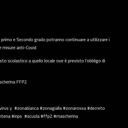
di primo e Secondo grado potranno continuare a utilizzare i
le misure anti-Covid
sto scolastico a quello locale ove è previsto l’obbligo di
ascherina FFP2
irus y
#zonabianca #zonagialla #zonarossa #decreto
ntena #inps
#scuola #ffp2 #mascherina