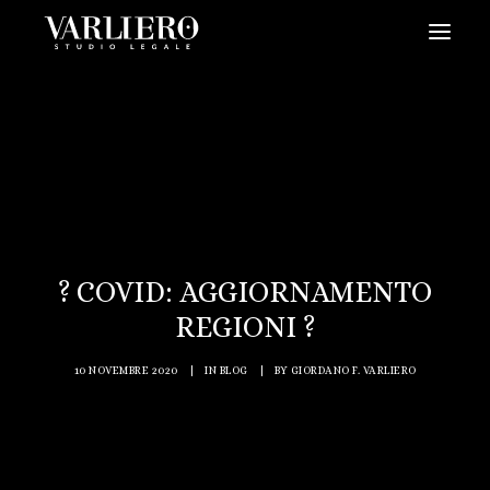
HOME
CHI SIAMO
SERVIZI
BLOG
NEWS
? COVID: AGGIORNAMENTO
VIDEO
REGIONI ?
CONTATTI
10 NOVEMBRE 2020
|
IN
BLOG
|
BY
GIORDANO F. VARLIERO
PRENDI UN APPUNTAMENTO