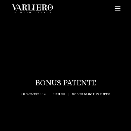
HOME
CHI SIAMO
SERVIZI
BLOG
NEWS
BONUS PATENTE
VIDEO
CONTATTI
3 NOVEMBRE 2021
|
IN
BLOG
|
BY
GIORDANO F. VARLIERO
PRENDI UN APPUNTAMENTO