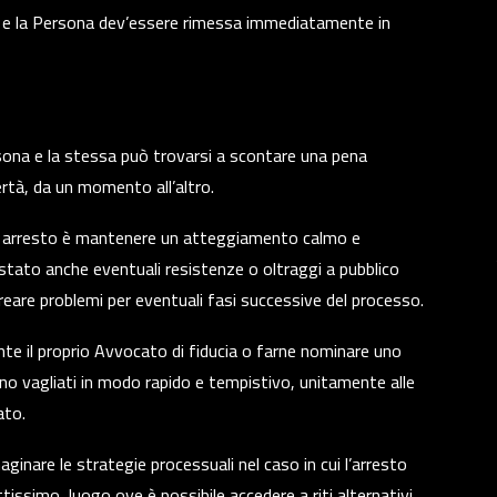
e e la Persona dev’essere rimessa immediatamente in
sona e la stessa può trovarsi a scontare una pena
bertà, da un momento all’altro.
di arresto è mantenere un atteggiamento calmo e
tato anche eventuali resistenze o oltraggi a pubblico
creare problemi per eventuali fasi successive del processo.
e il proprio Avvocato di fiducia o farne nominare uno
iano vagliati in modo rapido e tempistivo, unitamente alle
ato.
ginare le strategie processuali nel caso in cui l’arresto
tissimo, luogo ove è possibile accedere a riti alternativi