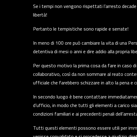
Se i tempi non vengono rispettati l’arresto decad
libertà!
Pertanto le tempistiche sono rapide e serrate!
In meno di 100 ore può cambiare la vita di una Per
detentiva di mesi o anni e dire addio alla propria li
Per questo motivo la prima cosa da fare in caso 
collaborativo, così da non sommare al reato contes
ufficiale che farebbero schizzare in alto la pena e 
In secondo luogo è bene contattare immediatament
d’ufficio, in modo che tutti gli elementi a carico s
condizioni familiari e ai precedenti penali dell’arrest
Tutti questi elementi possono essere utili per imma
venisse convalidato e si procedesse a giudizio diret