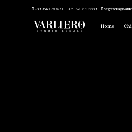
+39 0541 783071
+39 340 8503339
segreteria@varlier
Home
Chi