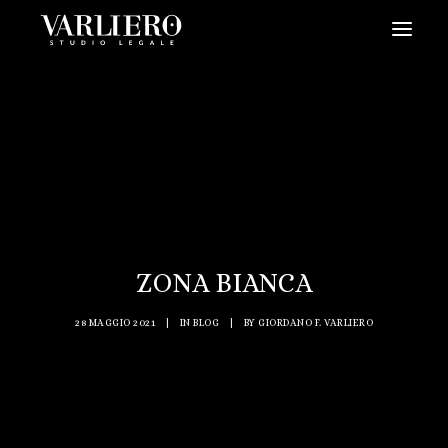
HOME
CHI SIAMO
SERVIZI
BLOG
NEWS
ZONA BIANCA
VIDEO
CONTATTI
28 MAGGIO 2021
|
IN
BLOG
|
BY
GIORDANO F. VARLIERO
PRENDI UN APPUNTAMENTO