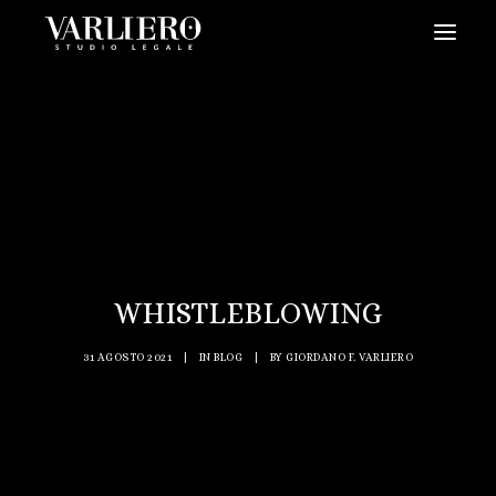
HOME
CHI SIAMO
SERVIZI
BLOG
NEWS
WHISTLEBLOWING
VIDEO
CONTATTI
31 AGOSTO 2021
|
IN
BLOG
|
BY
GIORDANO F. VARLIERO
PRENDI UN APPUNTAMENTO