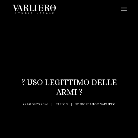
HOME
CHI SIAMO
SERVIZI
BLOG
NEWS
? USO LEGITTIMO DELLE
VIDEO
ARMI ?
CONTATTI
19 AGOSTO 2020
|
IN
BLOG
|
BY
GIORDANO F. VARLIERO
PRENDI UN APPUNTAMENTO