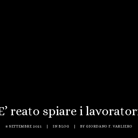
E’ reato spiare i lavorator
8 SETTEMBRE 2021
|
IN
BLOG
|
BY
GIORDANO F. VARLIERO