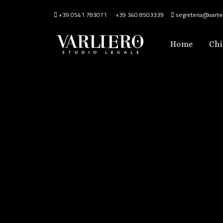
+39 0541 783071
+39 340 8503339
segreteria@varlier
Home
Chi