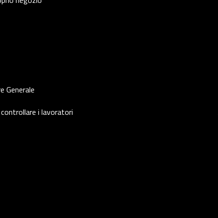
roprio negozio
re Generale
controllare i lavoratori