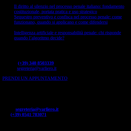
Il diritto al silenzio nel processo penale italiano: fondamento
costituzionale, portata pratica e uso strategico
15 Aprile 2026
Sequestro preventivo e confisca nel processo penale: come
funzionano, quando si applicano e come difendersi
14 Aprile
2026
Intelligenza artificiale e responsabilità penale: chi risponde
quando l’algoritmo decide?
13 Aprile 2026
Per info o richieste
Mobile:
(+39)
340 8503339
E-mail:
segreteria@varliero.it
PRENDI UN APPUNTAMENTO
SEDE DI RIMINI
– Diritto civile e societario –
– Diritto di Famiglia & Minori –
Via Santa Chiara 68
Email:
segreteria@varliero.it
Tel:
(+39) 0541 783071
Fax:
(+39)
0541 369882
SEDE DI RIMINI