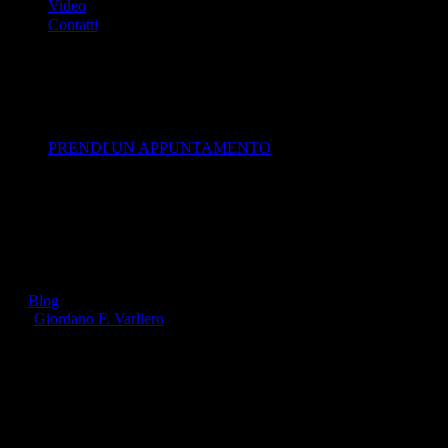
Video
Contatti
PRENDI UN APPUNTAMENTO
Sigarette elettroniche: legittima
la tassa sui liquidi
20 Gennaio 2020
|
In
Blog
|
By
Giordano F. Varliero