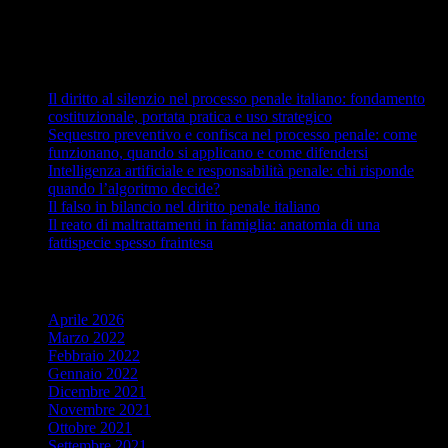
Articoli recenti
Il diritto al silenzio nel processo penale italiano: fondamento
costituzionale, portata pratica e uso strategico
Sequestro preventivo e confisca nel processo penale: come
funzionano, quando si applicano e come difendersi
Intelligenza artificiale e responsabilità penale: chi risponde
quando l’algoritmo decide?
Il falso in bilancio nel diritto penale italiano
Il reato di maltrattamenti in famiglia: anatomia di una
fattispecie spesso fraintesa
Archivi
Aprile 2026
Marzo 2022
Febbraio 2022
Gennaio 2022
Dicembre 2021
Novembre 2021
Ottobre 2021
Settembre 2021