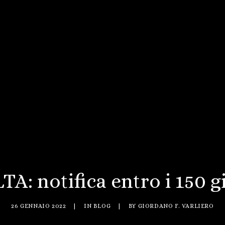
A: notifica entro i 150 g
26 GENNAIO 2022
|
IN
BLOG
|
BY
GIORDANO F. VARLIERO