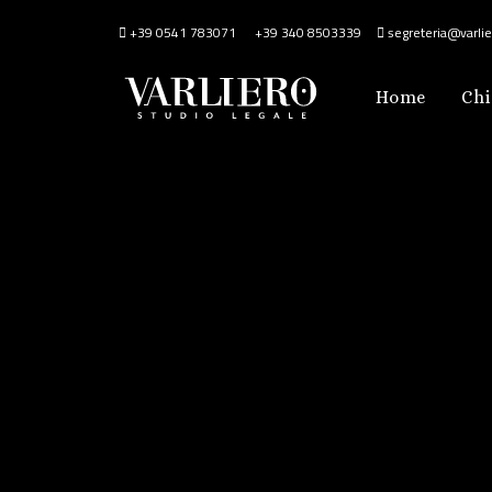
+39 0541 783071
+39 340 8503339
segreteria@varlier
Home
Chi