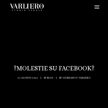
HOME
CHI SIAMO
SERVIZI
BLOG
NEWS
?MOLESTIE SU FACEBOOK?
VIDEO
CONTATTI
25 AGOSTO 2020
|
IN
BLOG
|
BY
GIORDANO F. VARLIERO
PRENDI UN APPUNTAMENTO