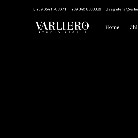
+39 0541 783071
+39 340 8503339
segreteria@varlier
Home
Chi