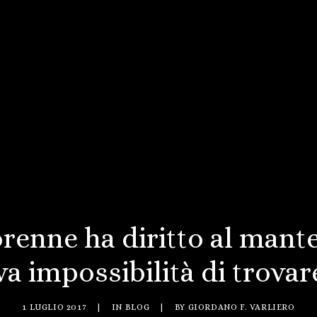
iorenne ha diritto al mant
va impossibilità di trovar
1 LUGLIO 2017
|
IN
BLOG
|
BY
GIORDANO F. VARLIERO