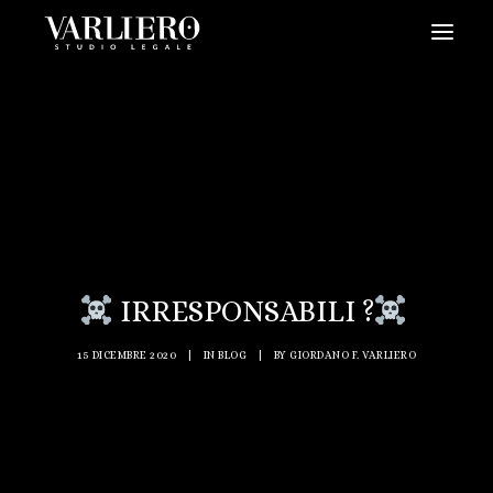
HOME
CHI SIAMO
SERVIZI
BLOG
NEWS
IRRESPONSABILI ?‍
VIDEO
CONTATTI
15 DICEMBRE 2020
|
IN
BLOG
|
BY
GIORDANO F. VARLIERO
PRENDI UN APPUNTAMENTO