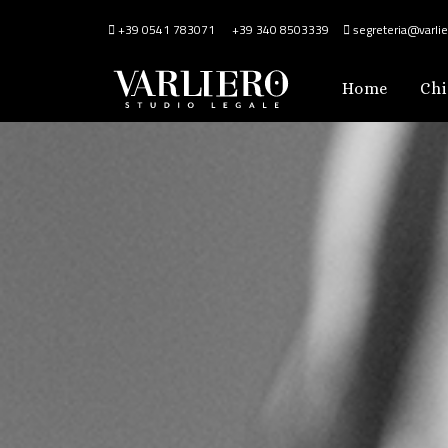
+39 0541 783071
+39 340 8503339
segreteria@varlier
Home
Chi