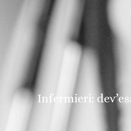
Infermieri: dev’es