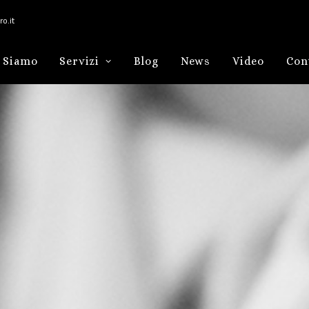
o.it
 Siamo
Servizi
Blog
News
Video
Con