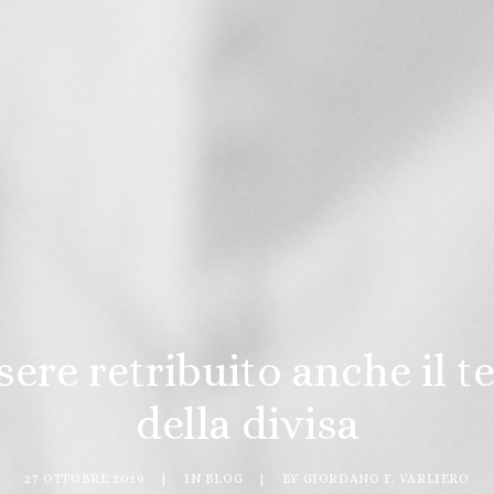
sere retribuito anche il 
della divisa
27 OTTOBRE 2019
|
IN
BLOG
|
BY
GIORDANO F. VARLIERO