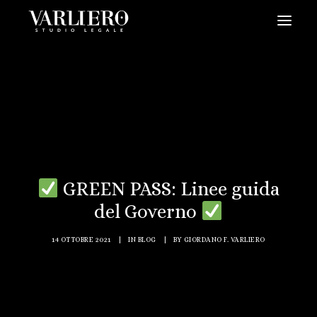
HOME
CHI SIAMO
SERVIZI
BLOG
NEWS
GREEN PASS: Linee guida
VIDEO
del Governo
CONTATTI
14 OTTOBRE 2021
|
IN
BLOG
|
BY
GIORDANO F. VARLIERO
PRENDI UN APPUNTAMENTO